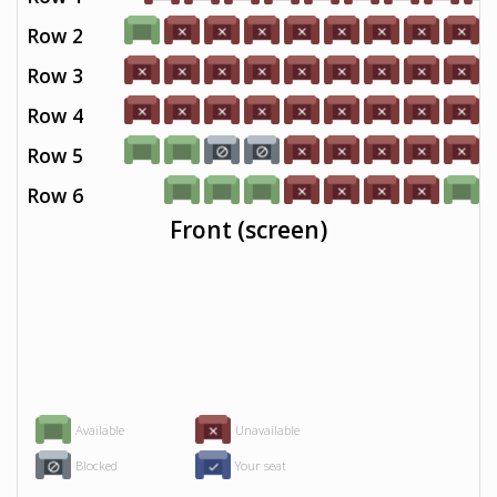
Row 2
Row 3
Row 4
Row 5
Row 6
Front (screen)
Available
Unavailable
Blocked
Your seat