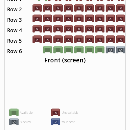
Row 2
Row 3
Row 4
Row 5
Row 6
Front (screen)
Available
Unavailable
Blocked
Your seat