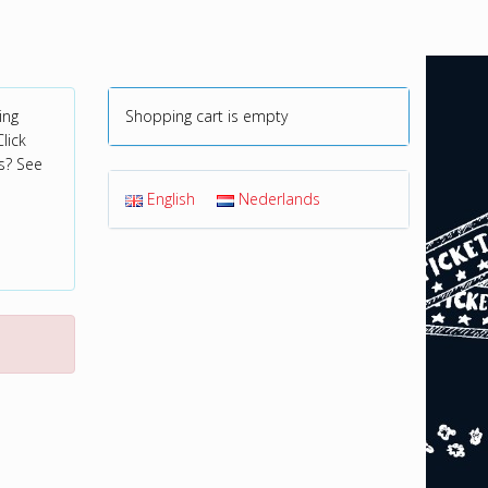
ing
Shopping cart is empty
lick
s? See
English
Nederlands