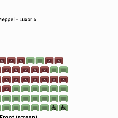
eppel - Luxor 6
Front (screen)