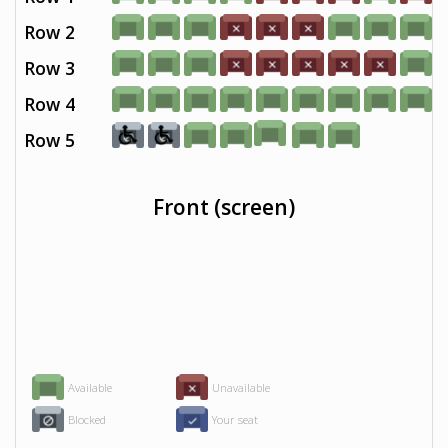
Row 2
Row 3
Row 4
Row 5
Front (screen)
Available
Unavailable
Blocked
Your seat