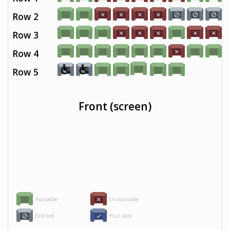
Row 2
Row 3
Row 4
Row 5
Front (screen)
Available
Unavailable
Blocked
Your seat