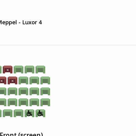
eppel - Luxor 4
Front (screen)