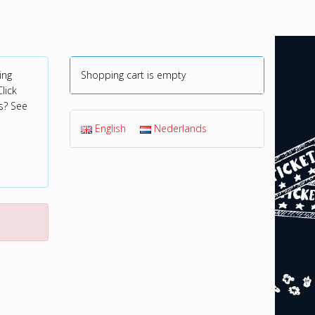
ing
Shopping cart is empty
lick
s? See
English
Nederlands